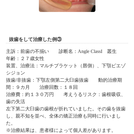
抜歯をして治療した例③
主訴：前歯の不揃い 診断名：Angle ClassI 叢生
年齢：２７歳女性
装置、治療法：マルチブラケット（唇側）、下顎ピエゾ
シジョン
抜歯/非抜歯：下顎左側第二大臼歯抜歯 動的治療期
間：９カ月 治療回数：１８回
治療費：約１３０万円 考えうるリスク：歯根吸収、
歯の失活
左下第二大臼歯の歯根が折れていました。その歯を抜歯
し、親不知を並べ、全体の矯正治療も同時に行いまし
た。
※治療結果は、患者様によって個人差があります。