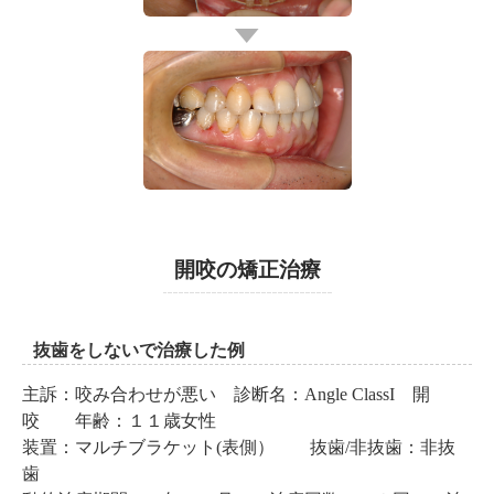
開咬の矯正治療
抜歯をしないで治療した例
主訴：咬み合わせが悪い 診断名：Angle ClassI 開
咬 年齢：１１歳女性
装置：マルチブラケット(表側） 抜歯/非抜歯：非抜
歯