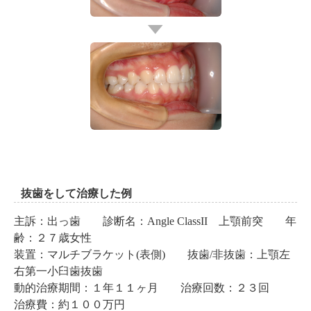
抜歯をして治療した例
主訴：出っ歯 診断名：Angle ClassII 上顎前突 年
齢：２７歳女性
装置：マルチブラケット(表側) 抜歯/非抜歯：上顎左
右第一小臼歯抜歯
動的治療期間：１年１１ヶ月 治療回数：２３回
治療費：約１００万円