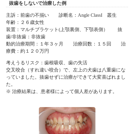
抜歯をしないで治療した例
主訴：前歯の不揃い 診断名：Angle ClassI 叢生
年齢：２６歳女性
装置：マルチブラケット(上顎裏側、下顎表側） 抜
歯/非抜歯：非抜歯
動的治療期間：１年３ヶ月 治療回数：１５回 治
療費：約１２０万円
考えうるリスク：歯根吸収、歯の失活
交叉咬合（すれ違い咬合）で、左上の犬歯は八重歯にな
っていました。抜歯せずに治療ができて大変喜ばれまし
た。
※ 治療結果は、患者様によって個人差があります。