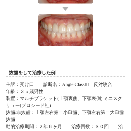
抜歯をして治療した例
主訴：受け口 診断名：Angle ClassIII 反対咬合
年齢：３５歳男性
装置：マルチブラケット(上顎裏側、下顎表側) ミニスク
リュー(プロシード社)
抜歯/非抜歯：上顎左右第二小臼歯、下顎左右第二大臼歯
抜歯
動的治療期間：２年６ヶ月 治療回数：３０回 治