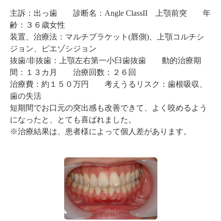
主訴：出っ歯 診断名：Angle ClassII 上顎前突 年
齢：３６歳女性
装置、治療法：マルチブラケット(唇側)、上顎コルチシ
ジョン、ピエゾシジョン
抜歯/非抜歯：上顎左右第一小臼歯抜歯 動的治療期
間：１３カ月 治療回数：２６回
治療費：約１５０万円 考えうるリスク：歯根吸収、
歯の失活
短期間でお口元の突出感も改善できて、よく咬めるよう
になったと、とても喜ばれました。
※治療結果は、患者様によって個人差があります。