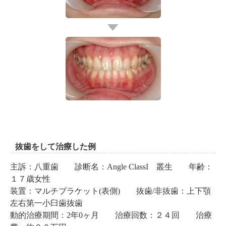
抜歯をして治療した例
主訴：八重歯 診断名：Angle ClassI 叢生 年齢：
１７歳女性
装置：マルチブラケット(表側) 抜歯/非抜歯：上下顎
左右第一小臼歯抜歯
動的治療期間：2年0ヶ月 治療回数：２４回 治療