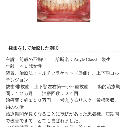
抜歯をして治療した例①
主訴：前歯の不揃い 診断名：Angle ClassI 叢生
年齢：４０歳女性
装置、治療法：マルチブラケット（唇側）、上下顎コル
チシジョン
抜歯/非抜歯：上下顎左右第一小臼歯抜歯 動的治療期
間：１２カ月 治療回数：２４回
治療費：約１５０万円 考えうるリスク：歯根吸収、
歯の失活
治療期間が長くなることに抵抗があった患者様。短期間
で改善できて、とても喜ばれました。