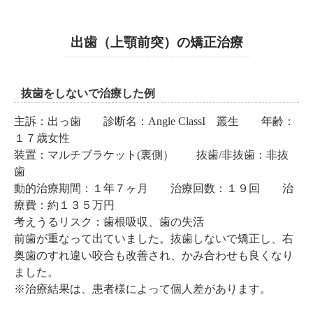
出歯（上顎前突）の矯正治療
抜歯をしないで治療した例
主訴：出っ歯 診断名：Angle ClassI 叢生 年齢：
１７歳女性
装置：マルチブラケット(裏側） 抜歯/非抜歯：非抜
歯
動的治療期間：１年７ヶ月 治療回数：１９回 治
療費：約１３５万円
考えうるリスク：歯根吸収、歯の失活
前歯が重なって出ていました。抜歯しないで矯正し、右
奥歯のすれ違い咬合も改善され、かみ合わせも良くなり
ました。
※治療結果は、患者様によって個人差があります。