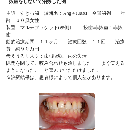
抜歯をしないで治療した例
主訴：すきっ歯 診断名：Angle ClassI 空隙歯列 年
齢：６０歳女性
装置：マルチブラケット(表側） 抜歯/非抜歯：非抜
歯
動的治療期間：１１ヶ月 治療回数：１１回 治療
費：約９０万円
考えうるリスク：歯根吸収、歯の失活
隙間を閉じて、咬み合わせも治しました。「よく笑える
ようになった。」と喜んでいただけました。
※治療結果は、患者様によって個人差があります。