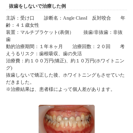
抜歯をしないで治療した例
主訴：受け口 診断名：Angle ClassI 反対咬合 年
齢：４１歳女性
装置：マルチブラケット(表側） 抜歯/非抜歯：非抜
歯
動的治療期間：１年８ヶ月 治療回数：２０回 考
えうるリスク：歯根吸収、歯の失活
治療費：約１００万円(矯正)、約１０万円(ホワイトニン
グ)
抜歯しないで矯正した後、ホワイトニングもさせていた
だきました。
※治療結果は、患者様によって個人差があります。