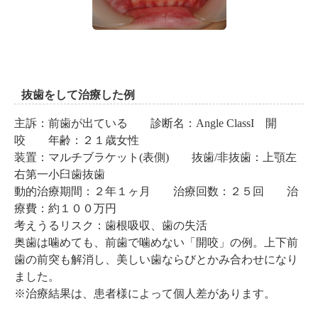
抜歯をして治療した例
主訴：前歯が出ている 診断名：Angle ClassI 開
咬 年齢：２１歳女性
装置：マルチブラケット(表側) 抜歯/非抜歯：上顎左
右第一小臼歯抜歯
動的治療期間：２年１ヶ月 治療回数：２５回 治
療費：約１００万円
考えうるリスク：歯根吸収、歯の失活
奥歯は噛めても、前歯で噛めない「開咬」の例。上下前
歯の前突も解消し、美しい歯ならびとかみ合わせになり
ました。
※治療結果は、患者様によって個人差があります。