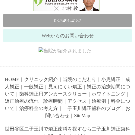
03-5491-4187
Webからのお問い合わせ
HOME
｜
クリニック紹介
｜
当院のこだわり
｜
小児矯正
｜
成
人矯正
｜
一般矯正
｜
見えにくい矯正
｜
矯正の治療期間につ
いて
｜
歯科矯正用アンカースクリュー
｜
ホワイトニング
｜
矯正治療の流れ
｜
診療時間
｜
アクセス
｜
治療例
｜
料金につ
いて
｜
治療料金の考え方
｜
二子玉川矯正歯科のブログ
｜
お
問い合わせ
｜
SiteMap
世田谷区二子玉川で矯正歯科を探すなら二子玉川矯正歯科